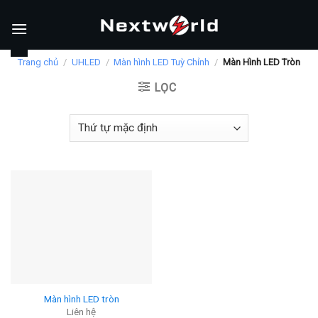
Skip
to
content
Trang chủ
/
UHLED
/
Màn hình LED Tuỳ Chỉnh
/
Màn Hình LED Tròn
LỌC
Màn hình LED tròn
Liên hệ