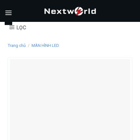
Skip
to
content
LỌC
Trang chủ
/
MÀN HÌNH LED