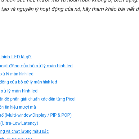
tạo và nguyên lý hoạt động của nó, hãy tham khảo bài viết 
 hình LED là gì?
hoạt động của bộ xử lý màn hình led
xử lý màn hình led
 động của bộ xử lý màn hình led
 xử lý màn hình led
iến độ phân giải chuẩn xác đến từng Pixel
ồn tín hiệu mượt mà
a sổ (Multi-window Display / PIP & POP)
p (Ultra-Low Latency)
áng và chất lượng màu sắc