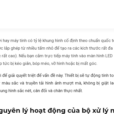
 hay máy tính có tỷ lệ khung hình cố định theo chuẩn quốc tế
ợc lắp ghép từ nhiều tấm nhỏ để tạo ra các kích thước rất đa
ặc rất cao). Nếu bạn cắm trực tiếp máy tính vào màn hình LED
ập tức bị kéo giãn, bóp méo, vỡ hình hoặc bị mất góc.
i để giải quyết triệt để vấn đề này. Thiết bị sẽ tự động tính
ý màu sắc và truyền tải hình ảnh mượt mà, không bị giật l
ng hình sắc nét, cân đối và chân thực nhất.
nguyên lý hoạt động của bộ xử lý