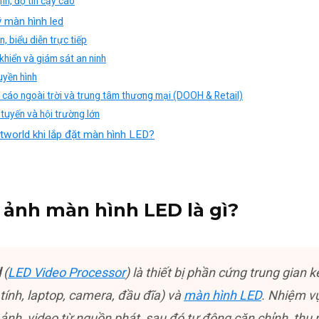
nh, độ tin cậy cao
ý màn hình led
n, biểu diễn trực tiếp
khiển và giám sát an ninh
uyền hình
 cáo ngoài trời và trung tâm thương mại (DOOH & Retail)
 tuyến và hội trường lớn
tworld khi lắp đặt màn hình LED?
h ảnh màn hình LED là gì?
d
(
LED Video Processor
) là thiết bị phần cứng trung gian 
tính, laptop, camera, đầu đĩa) và
màn hình LED
. Nhiệm vụ
 ảnh, video từ nguồn phát, sau đó tự động căn chỉnh, thu 