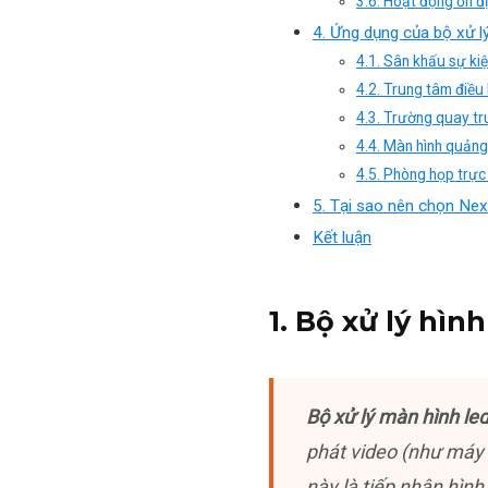
3.6. Hoạt động ổn đị
4. Ứng dụng của bộ xử l
4.1. Sân khấu sự kiệ
4.2. Trung tâm điều 
4.3. Trường quay tr
4.4. Màn hình quảng
4.5. Phòng họp trực
5. Tại sao nên chọn Nex
Kết luận
1. Bộ xử lý hìn
Bộ xử lý màn hình le
phát video (như máy 
này là tiếp nhận hình