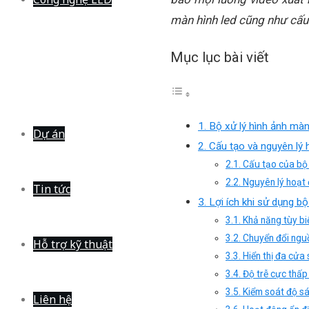
màn hình led cũng như cấu 
Mục lục bài viết
1. Bộ xử lý hình ảnh màn
Dự án
2. Cấu tạo và nguyên lý 
2.1. Cấu tạo của bộ 
2.2. Nguyên lý hoạt
Tin tức
3. Lợi ích khi sử dụng bộ
3.1. Khả năng tùy b
3.2. Chuyển đổi ngu
Hỗ trợ kỹ thuật
3.3. Hiển thị đa cử
3.4. Độ trễ cực thấ
3.5. Kiểm soát độ s
Liên hệ