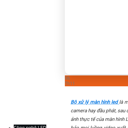
06
Th11
Bộ xử lý màn hình led
là 
camera hay đầu phát, sau đ
ảnh thực tế của màn hình LE
Công nghệ LED
bảo mọi luồng video xuất 