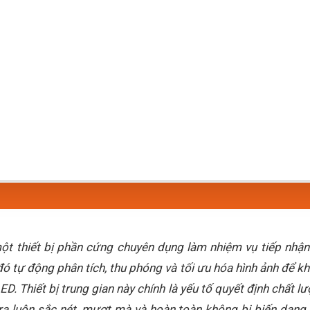
một thiết bị phần cứng chuyên dụng làm nhiệm vụ tiếp nhận 
ó tự động phân tích, thu phóng và tối ưu hóa hình ảnh để k
D. Thiết bị trung gian này chính là yếu tố quyết định chất l
ra luôn sắc nét, mượt mà và hoàn toàn không bị biến dạng. 