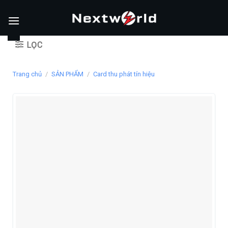
Skip
to
content
LỌC
Trang chủ
/
SẢN PHẨM
/
Card thu phát tín hiệu