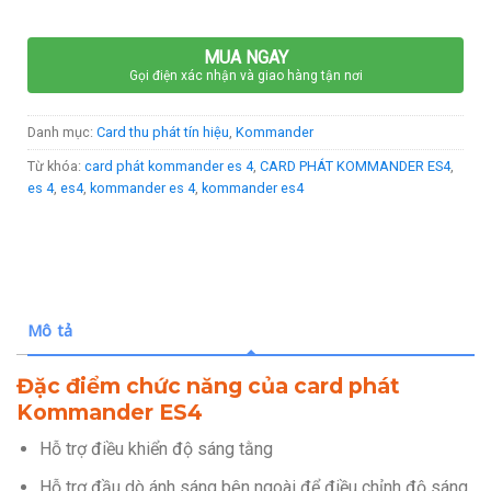
MUA NGAY
Gọi điện xác nhận và giao hàng tận nơi
Danh mục:
Card thu phát tín hiệu
,
Kommander
Từ khóa:
card phát kommander es 4
,
CARD PHÁT KOMMANDER ES4
,
es 4
,
es4
,
kommander es 4
,
kommander es4
Mô tả
Đặc điểm chức năng của card phát
Kommander ES4
Hỗ trợ điều khiển độ sáng tằng
Hỗ trợ đầu dò ánh sáng bên ngoài để điều chỉnh độ sáng