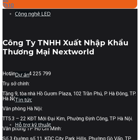
Th10
Công nghệ LED
Công Ty TNHH Xuất Nhập Khẩu
Thương Mại Nextworld
Hotline: 0904 225 799
Dự án
Trụ sở chính:
Tầng 9, tòa nhà Hồ Gươm Plaza, 102 Trần Phú, P. Hà Đông, TP.
Hà Nội.
Tin tức
Văn phòng Hà Nội:
TT5.3 – 22 KĐT Mới Đại Kim, Phường Định Công, TP Hà Nội.
Hỗ trợ kỹ thuật
Văn phòng TP Hồ Chí Minh:
Số 3 Đường số 11, KDC City Park Hills, Phường Gò Vấp, TP