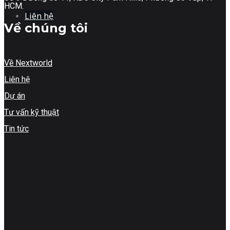
HCM.
Liên hệ
Về chúng tôi
Về Nextworld
Liên hệ
Dự án
Tư vấn kỹ thuật
Tin tức