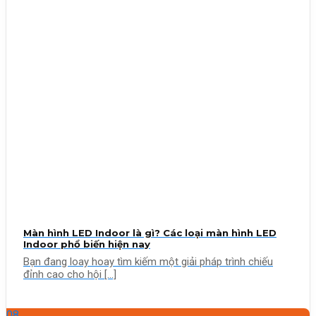
Màn hình LED Indoor là gì? Các loại màn hình LED
Indoor phổ biến hiện nay
Bạn đang loay hoay tìm kiếm một giải pháp trình chiếu
đỉnh cao cho hội [...]
08