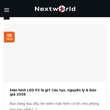
Skip
to
content
08
Th10
Màn hình LED P2 là gì? Cấu tạo, nguyên lý & báo
giá 2026
Bạn đang đau đầu tìm kiếm màn hình cỡ lớn cho phòng
họp hay sảnh [...]