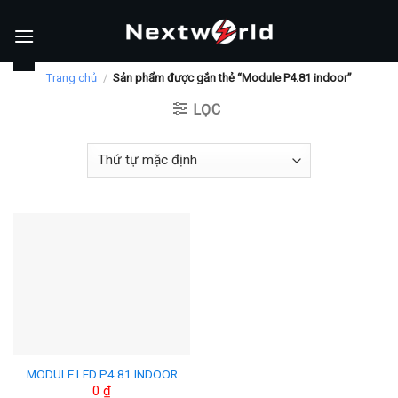
Skip
to
content
Trang chủ
/
Sản phẩm được gắn thẻ “Module P4.81 indoor”
LỌC
MODULE LED P4.81 INDOOR
0
₫