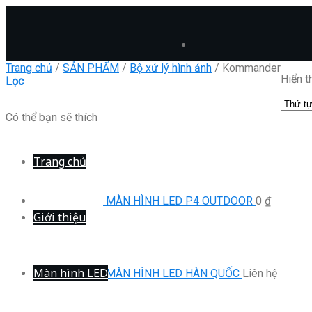
Skip
to
content
Trang chủ
/
SẢN PHẨM
/
Bộ xử lý hình ảnh
/
Kommander
Hiển t
Lọc
Có thể bạn sẽ thích
Trang chủ
MÀN HÌNH LED P4 OUTDOOR
0
₫
Giới thiệu
Màn hình LED
MÀN HÌNH LED HÀN QUỐC
Liên hệ