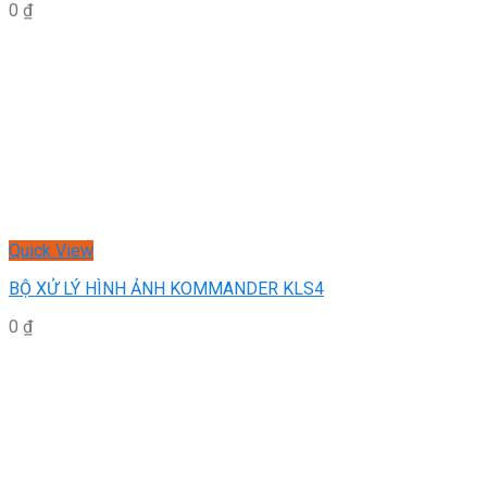
0
₫
Quick View
BỘ XỬ LÝ HÌNH ẢNH KOMMANDER KLS4
0
₫