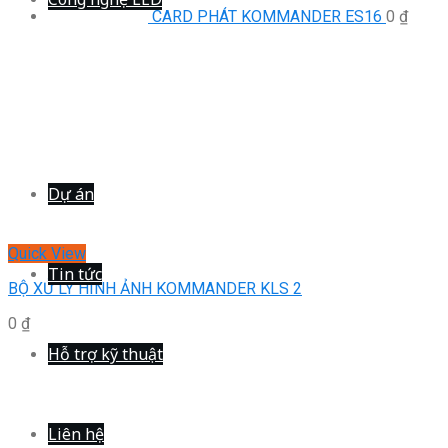
CARD PHÁT KOMMANDER ES16
0
₫
Dự án
Quick View
Tin tức
BỘ XỬ LÝ HÌNH ẢNH KOMMANDER KLS 2
0
₫
Hỗ trợ kỹ thuật
Liên hệ