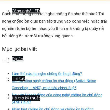
Công nghệ LED
Cách hoạt động của tai nghe chống ồn như thế nào?
Tai
nghe chống ồn giúp bạn tập trung vào công việc hoặc trải
nghiệm toàn bộ âm nhạc yêu thích mà không bị quấy rối
bởi tiếng ồn từ môi trường xung quanh.
Mục lục bài viết
Dự án
Làm thế nào tai nghe chống ồn hoạt động?
Tin tức
Đối với công nghệ chống ồn chủ động (Active Noise
Cancelling – ANC), mục tiêu chính là gì?
Nguyên lý hoạt động của công nghệ chống ồn chủ động
Hỗ trợ kỹ thuật
(ANC) là gì?
Phân biệt chống ồn chủ động và chống ồn bị động