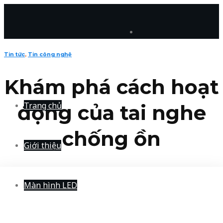
Skip
to
content
Tin tức
,
Tin công nghệ
Khám phá cách hoạt
Trang chủ
động của tai nghe
chống ồn
Giới thiệu
Màn hình LED