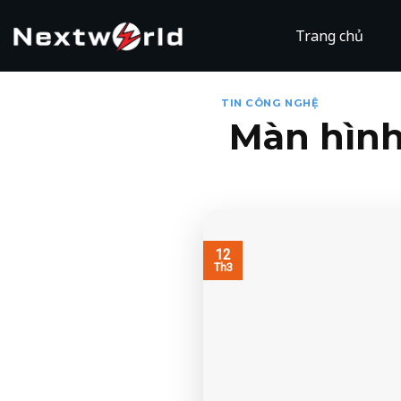
Skip
to
Trang chủ
content
TIN CÔNG NGHỆ
Màn hình
12
Th3