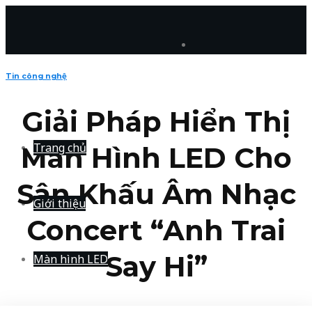
Skip
to
content
Tin công nghệ
Giải Pháp Hiển Thị
Trang chủ
Màn Hình LED Cho
Sân Khấu Âm Nhạc
Giới thiệu
Concert “Anh Trai
Say Hi”
Màn hình LED