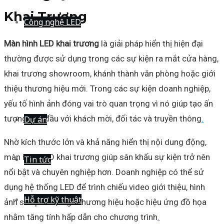
Khai Trương
Công nghệ LED
Màn hình LED khai trương
là giải pháp hiển thị hiện đại
thường được sử dụng trong các sự kiện ra mắt cửa hàng,
khai trương showroom, khánh thành văn phòng hoặc giới
thiệu thương hiệu mới. Trong các sự kiện doanh nghiệp,
yếu tố hình ảnh đóng vai trò quan trọng vì nó giúp tạo ấn
tượng ban đầu với khách mời, đối tác và truyền thông
.
Dự án
Nhờ kích thước lớn và khả năng hiển thị nội dung động,
màn hình LED khai trương giúp sân khấu sự kiện trở nên
Tin tức
nổi bật và chuyên nghiệp hơn. Doanh nghiệp có thể sử
dụng hệ thống LED để trình chiếu video giới thiệu, hình
Hỗ trợ kỹ thuật
ảnh sản phẩm, logo thương hiệu hoặc hiệu ứng đồ họa
nhằm tăng tính hấp dẫn cho chương trình
.