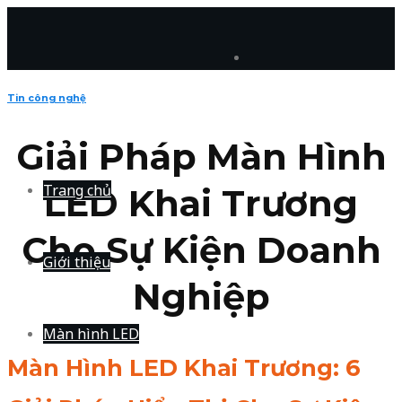
Skip
to
content
Tin công nghệ
Giải Pháp Màn Hình
Trang chủ
LED Khai Trương
Cho Sự Kiện Doanh
Giới thiệu
Nghiệp
Màn hình LED
Màn Hình LED Khai Trương: 6