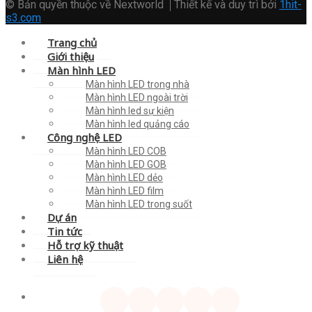
© Bản quyền thuộc về Nextworld
Thiết kế và duy trì bởi
1hit-
s3.com
Trang chủ
Giới thiệu
Màn hình LED
Màn hình LED trong nhà
Màn hình LED ngoài trời
Màn hình led sự kiện
Màn hình led quảng cáo
Công nghệ LED
Màn hình LED COB
Màn hình LED GOB
Màn hình LED dẻo
Màn hình LED film
Màn hình LED trong suốt
Dự án
Tin tức
Hỗ trợ kỹ thuật
Liên hệ