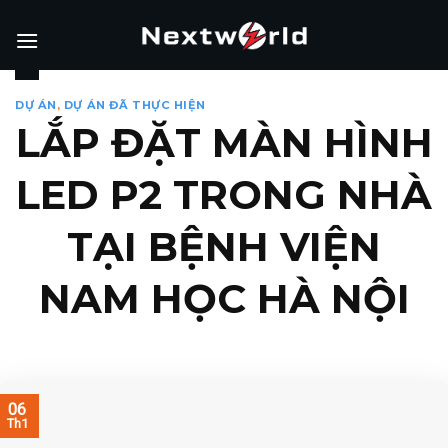
Skip
to
content
DỰ ÁN
,
DỰ ÁN ĐÃ THỰC HIỆN
LẮP ĐẶT MÀN HÌNH
LED P2 TRONG NHÀ
TẠI BỆNH VIỆN
NAM HỌC HÀ NỘI
06
Th1