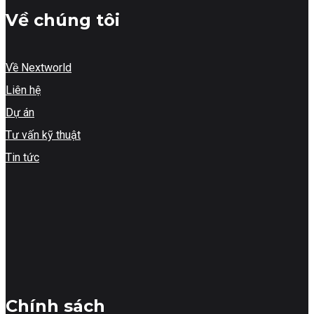
Về chúng tôi
Về Nextworld
Liên hệ
Dự án
Tư vấn kỹ thuật
Tin tức
Chính sách