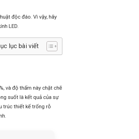
thuật độc đáo. Vì vậy, hãy
ính LED.
c lục bài viết
%, và độ thấm này chặt chẽ
ong suốt là kết quả của sự
 trúc thiết kế trống rỗ
nh.