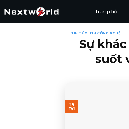
Skip
to
Trang chủ
content
TIN TỨC
,
TIN CÔNG NGHỆ
Sự khác
suốt 
19
Th1