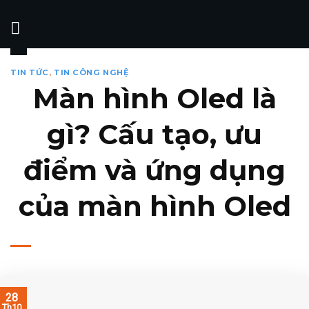
Skip
to
content
TIN TỨC
,
TIN CÔNG NGHỆ
Màn hình Oled là
gì? Cấu tạo, ưu
điểm và ứng dụng
của màn hình Oled
28
Th10