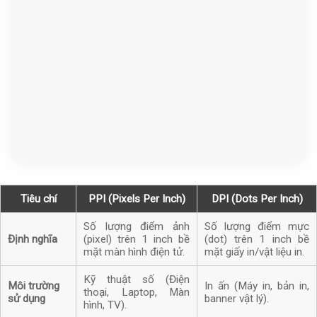
Tiêu chí
PPI (Pixels Per Inch)
DPI (Dots Per Inch)
Số lượng điểm ảnh
Số lượng điểm mực
Định nghĩa
(pixel) trên 1 inch bề
(dot) trên 1 inch bề
mặt màn hình điện tử.
mặt giấy in/vật liệu in.
Kỹ thuật số (Điện
Môi trường
In ấn (Máy in, bản in,
thoại, Laptop, Màn
sử dụng
banner vật lý).
hình, TV).