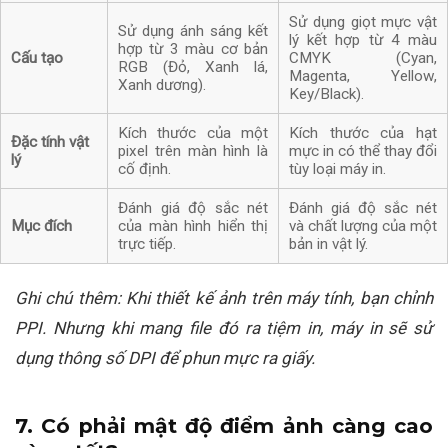
Sử dụng giọt mực vật
Sử dụng ánh sáng kết
lý kết hợp từ 4 màu
hợp từ 3 màu cơ bản
Cấu tạo
CMYK (Cyan,
RGB (Đỏ, Xanh lá,
Magenta, Yellow,
Xanh dương).
Key/Black).
Kích thước của một
Kích thước của hạt
Đặc tính vật
pixel trên màn hình là
mực in có thể thay đổi
lý
cố định.
tùy loại máy in.
Đánh giá độ sắc nét
Đánh giá độ sắc nét
Mục đích
của màn hình hiển thị
và chất lượng của một
trực tiếp.
bản in vật lý.
Ghi chú thêm: Khi thiết kế ảnh trên máy tính, bạn chỉnh
PPI. Nhưng khi mang file đó ra tiệm in, máy in sẽ sử
dụng thông số DPI để phun mực ra giấy.
7. Có phải mật độ điểm ảnh càng cao