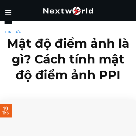
Skip
to
content
TIN TỨC
Mật độ điểm ảnh là
gì? Cách tính mật
độ điểm ảnh PPI
19
Th6