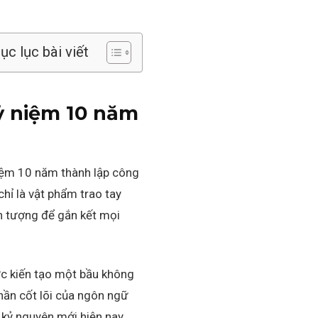
c lục bài viết
ỷ niệm 10 năm
 niệm 10 năm thành lập công
ỉ là vật phẩm trao tay
n tượng để gắn kết mọi
ức kiến tạo một bầu không
hần cốt lõi của ngôn ngữ
 kỷ nguyên mới hiện nay.