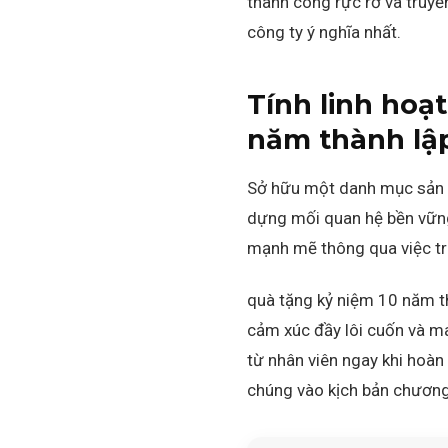
thành công rực rỡ và truyề
công ty ý nghĩa nhất.
Tính linh hoạ
năm thành lập
Sở hữu một danh mục sản ph
dựng mối quan hệ bền vững 
mạnh mẽ thông qua việc tri
quà tặng kỷ niệm 10 năm t
cảm xúc đầy lôi cuốn và m
từ nhân viên ngay khi hoàn
chúng vào kịch bản chương 