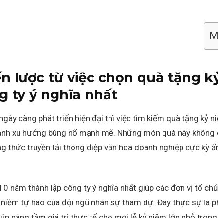
Mụ
n lược từ việc chọn quà tặng k
g ty ý nghĩa nhất
 ngày càng phát triển hiện đại thì việc tìm kiếm quà tặng kỷ
thành xu hướng bùng nổ mạnh mẽ.
Những món quà này không ch
g thức truyền tải thông điệp văn hóa doanh nghiệp cực kỳ ấ
0 năm thành lập công ty ý nghĩa nhất giúp các đơn vị tổ ch
y niềm tự hào của đội ngũ nhân sự tham dự.
Đây thực sự là p
úp nâng tầm giá trị thực tế cho mọi lễ kỷ niệm lớn nhỏ trong