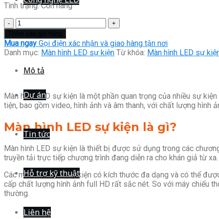
Tình trạng:
Còn hàng
MÀN
HÌNH
Thêm vào giỏ hàng
LED
Mua ngay
Gọi điện xác nhận và giao hàng tận nơi
SỰ
Danh mục:
Màn hình LED sự kiện
Từ khóa:
Màn hình LED sự kiệ
KIỆN
số
Mô tả
lượng
Dự án
Màn hình LED sự kiện là một phần quan trọng của nhiều sự kiện t
tiện, bao gồm video, hình ảnh và âm thanh, với chất lượng hình
Màn hình LED sự kiện là gì?
Tin tức
Màn hình LED sự kiện là thiết bị được sử dụng trong các chương 
truyền tải trực tiếp chương trình đang diễn ra cho khán giả từ xa
Hỗ trợ kỹ thuật
Các màn hình LED sự kiện có kích thước đa dạng và có thể đượ
cấp chất lượng hình ảnh full HD rất sắc nét. So với máy chiếu 
thường.
Liên hệ