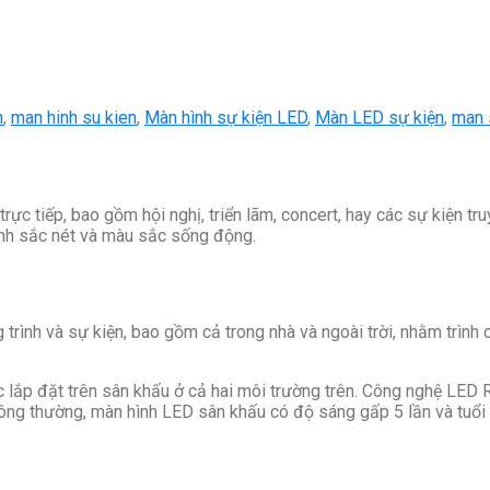
n
,
man hinh su kien
,
Màn hình sự kiện LED
,
Màn LED sự kiện
,
man 
rực tiếp, bao gồm hội nghị, triển lãm, concert, hay các sự kiện t
 ảnh sắc nét và màu sắc sống động.
trình và sự kiện, bao gồm cả trong nhà và ngoài trời, nhằm trình
.
c lắp đặt trên sân khấu ở cả hai môi trường trên. Công nghệ LE
thông thường, màn hình LED sân khấu có độ sáng gấp 5 lần và tuổi