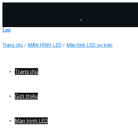
Skip
to
content
Lọc
Trang chủ
/
MÀN HÌNH LED
/
Màn hình LED sự kiện
Trang chủ
Giới thiệu
Màn hình LED