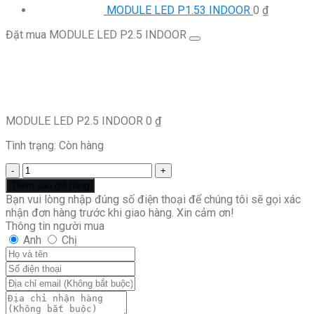
MODULE LED P1.53 INDOOR
0
₫
Đặt mua MODULE LED P2.5 INDOOR
MODULE LED P2.5 INDOOR
0
₫
Tình trạng:
Còn hàng
MODULE
LED
Thêm vào giỏ hàng
P2.5
Bạn vui lòng nhập đúng số điện thoại để chúng tôi sẽ gọi xác
INDOOR
nhận đơn hàng trước khi giao hàng. Xin cảm ơn!
số
Thông tin người mua
lượng
Anh
Chị