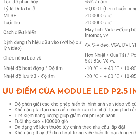
Tốc độ phân hủy
≤5% / năm
Tỷ lệ Dots bị lỗi
<0,0001 (tiêu chuẩn cô
MTBF
≥100000 giờ
Tuổi thọ
≥100000 giờ
Máy tính, Video-đồng bộ, 
Cách điều khiển
Internet, vv
Định dạng tín hiệu đầu vào (với bộ xử
AV, S-video, VGA, DVI, Y
lý video)
Hơn Nhiệt / Quá Tải / P
Chức năng bảo vệ
Sét Bảo Vệ vv.
Nhiệt độ hoạt động / Độ ẩm
-10 ℃ ~ + 40 ℃ / 10-8
Nhiệt độ lưu trữ / độ ẩm
-20 ℃ ~ + 60 ℃ / 10-8
ƯU ĐIỂM CỦA MODULE LED P2.5 
Độ phân giải cao cho phép hiển thị hình ảnh và video vô c
Khả năng tái tạo màu sắc chính xác cho chất lượng hình ả
Tiết kiệm năng lượng giúp giảm chi phí vận hành.
Tuổi thọ cao ≥100000 giờ
Đa dạng về kích thước tùy chỉnh theo nhu cầu lắp đặt
Khả năng thay đổi linh hoạt trong việc hiển thị nội dung vi