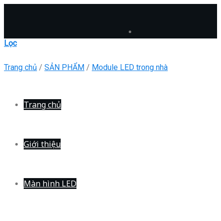
Skip
to
content
Lọc
Trang chủ
/
SẢN PHẨM
/
Module LED trong nhà
Trang chủ
Giới thiệu
Màn hình LED