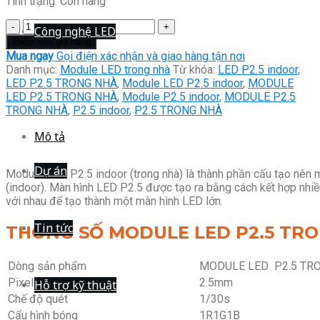
Tình trạng:
Còn hàng
MODULE
Công nghệ LED
LED
Thêm vào giỏ hàng
P2.5
Mua ngay
Gọi điện xác nhận và giao hàng tận nơi
INDOOR
Danh mục:
Module LED trong nhà
Từ khóa:
LED P2.5 indoor
,
số
LED P2.5 TRONG NHÀ
,
Module LED P2.5 indoor
,
MODULE
lượng
LED P2.5 TRONG NHÀ
,
Module P2.5 indoor
,
MODULE P2.5
TRONG NHÀ
,
P2.5 indoor
,
P2.5 TRONG NHÀ
Mô tả
Dự án
Module LED P2.5 indoor (trong nhà) là thành phần cấu tạo nên 
(indoor). Màn hình LED P2.5 được tạo ra bằng cách kết hợp nhi
với nhau để tạo thành một màn hình LED lớn.
Tin tức
THÔNG SỐ MODULE LED P2.5 TR
Dòng sản phẩm
MODULE LED P2.5 TRO
Pixel Pitch
2.5mm
Hỗ trợ kỹ thuật
Chế độ quét
1/30s
Cấu hình bóng
1R1G1B