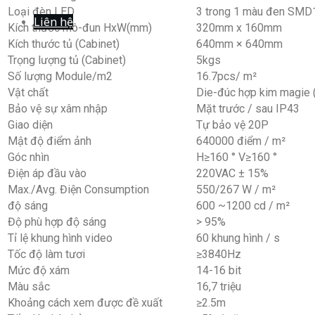
Loại đèn LED
3 trong 1 màu đen SMD
Liên hệ
Kích thước mô-đun HxW(mm)
320mm x 160mm
Kích thước tủ (Cabinet)
640mm × 640mm
Trọng lượng tủ (Cabinet)
5kgs
Số lượng Module/m2
16.7pcs/ m²
Vật chất
Die-đúc hợp kim magie 
Bảo vệ sự xâm nhập
Mặt trước / sau IP43
Giao diện
Tự bảo vệ 20P
Mật độ điểm ảnh
640000 điểm / m²
Góc nhìn
H≥160 ° V≥160 °
Điện áp đầu vào
220VAC ± 15%
Max./Avg. Điện Consumption
550/267 W / m²
độ sáng
600 ~1200 cd / m²
Độ phù hợp độ sáng
> 95%
Tỉ lệ khung hình video
60 khung hình / s
Tốc độ làm tươi
≥3840Hz
Mức độ xám
14-16 bit
Màu sắc
16,7 triệu
Khoảng cách xem được đề xuất
≥2.5m