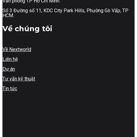
Văn phòng TP Hồ Chí Minh:
Số 3 Đường số 11, KDC City Park Hills, Phường Gò Vấp, TP
HCM.
Về chúng tôi
Về Nextworld
Liên hệ
Dự án
Tư vấn kỹ thuật
Tin tức