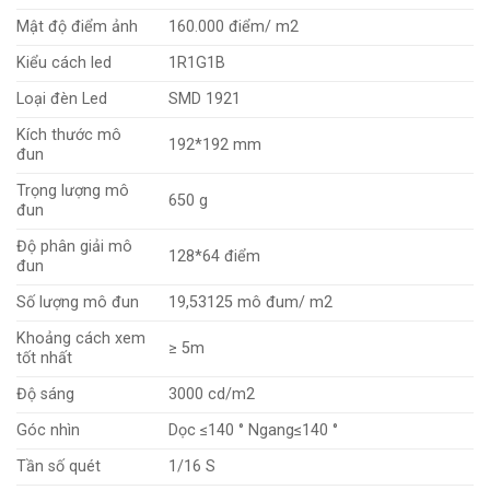
Mật độ điểm ảnh
160.000 điểm/ m2
Kiểu cách led
1R1G1B
Loại đèn Led
SMD 1921
Kích thước mô
192*192 mm
đun
Trọng lượng mô
650 g
đun
Độ phân giải mô
128*64 điểm
đun
Số lượng mô đun
19,53125 mô đum/ m2
Khoảng cách xem
≥ 5m
tốt nhất
Độ sáng
3000 cd/m2
Góc nhìn
Dọc ≤140 ° Ngang≤140 °
Tần số quét
1/16 S