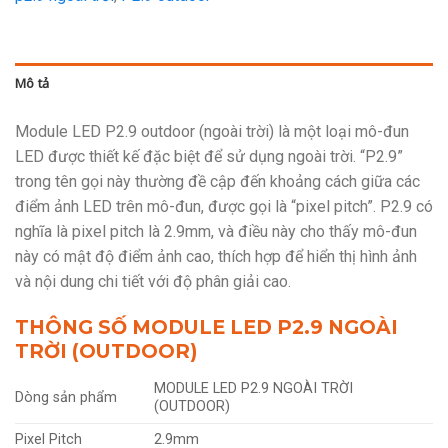
Mô tả
Module LED P2.9 outdoor (ngoài trời) là một loại mô-đun
LED được thiết kế đặc biệt để sử dụng ngoài trời. “P2.9”
trong tên gọi này thường đề cập đến khoảng cách giữa các
điểm ảnh LED trên mô-đun, được gọi là “pixel pitch”. P2.9 có
nghĩa là pixel pitch là 2.9mm, và điều này cho thấy mô-đun
này có mật độ điểm ảnh cao, thích hợp để hiển thị hình ảnh
và nội dung chi tiết với độ phân giải cao.
THÔNG SỐ MODULE LED P2.9 NGOÀI
TRỜI (OUTDOOR)
MODULE LED P2.9 NGOÀI TRỜI
Dòng sản phẩm
(OUTDOOR)
Pixel Pitch
2.9mm