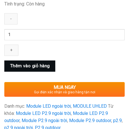
Tình trạng:
Còn hàng
MODULE
LED
P2.9
OUTDOOR
số
lượng
Thêm vào giỏ hàng
MUA NGAY
Gọi điện xác nhận và giao hàng tận nơi
Danh mục:
Module LED ngoài trời
,
MODULE UHLED
Từ
khóa:
Module LED P2.9 ngoài trời
,
Module LED P2.9
outdoor
,
Module P2.9 ngoài trời
,
Module P2.9 outdoor
,
p2.9
,
p2.9 ngoài trời
,
P2.9 outdoor