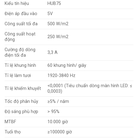
Kiểu tín hiệu
HUB75
Điện áp đầu vào
5V
Công suất tối đa
500 W/m2
Công suất hoạt
250 W/m2
động
Cường độ dòng
3,3 A
điện tối đa
Tỉ lệ khung hình
60 khung hình/ giây
Tỉ lệ làm tươi
1920-3840 Hz
<0,0001 (Tiêu chuẩn dòng màn hình LED: ≤
Tỉ lệ khiếm khuyết
0,0003)
Tốc độ phân hủy
≥5% / năm
Độ sáng phù hợp
> 95%
MTBF
10.000 giờ
Tuổi thọ
≥100000 giờ