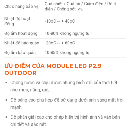
Quá nhiệt / Quá tải / Giảm điện / Rò rỉ
Chức năng bảo vệ
điện / Chống sét, v.v.
Nhiệt độ hoạt
-10oC ~ + 40oC
động
Độ ẩm hoạt động
10-80% không ngưng tụ
Nhiệt độ bảo quản
-20oC ~ + 60oC
Độ ẩm bảo quản
10-85% không ngưng tụ
ƯU ĐIỂM CỦA MODULE LED P2.9
OUTDOOR
Chống nước và chịu được những biến đổi của thời tiết
như mưa, nắng, gió,…
Độ sáng cao phù hợp để sử dụng dưới ánh sáng mặt trời
mạnh.
Độ phân giải cao cho phép hiển thị hình ảnh và văn bản
chi tiết và sắc nét.