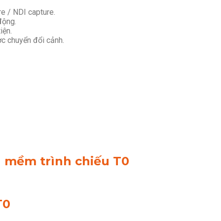
re / NDI capture.
động.
iện.
ợc chuyển đổi cảnh.
n mềm trình chiếu T0
T0