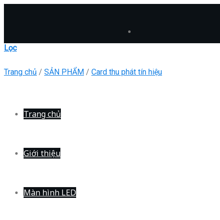
Skip
to
content
Lọc
Trang chủ
/
SẢN PHẨM
/
Card thu phát tín hiệu
Trang chủ
Giới thiệu
Màn hình LED