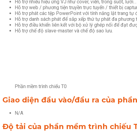
Hỗ trợ nhiều hiệu ứng VJ như cover, viền, trong suốt, lưới…
Hỗ trợ web / phương tiện truyền trực tuyến / thiết bị captu
Hỗ trợ phát các tệp PowerPoint với tính năng lật trang tự 
Hỗ trợ danh sách phát để sắp xếp thứ tự phát đa phương t
Hỗ trợ điều khiển liên kết với bộ xử lý ghép nối để đạt đư
Hỗ trợ chế độ slave-master và chế độ sao lưu.
Phần mềm trình chiếu T0
Giao diện đầu vào/đầu ra của phầ
N/A
Độ tải của phần mềm trình chiếu 