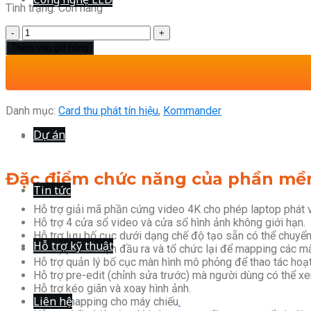
Tình trạng:
Còn hàng
PHẦN
MỀM
Thêm vào giỏ hàng
TRÌNH
CHIẾU
T0
số
Danh mục:
lượng
Card thu phát tín hiệu
,
Kommander
Dự án
Mô tả
Đặc điểm chức năng của phần mềm
Tin tức
Hỗ trợ giải mã phần cứng video 4K cho phép laptop phát v
Hỗ trợ 4 cửa sổ video và cửa sổ hình ảnh không giới hạn.
Hỗ trợ lưu bố cục dưới dạng chế độ tạo sẵn có thể chuyển
Hỗ trợ kỹ thuật
Hỗ trợ phân đoạn đầu ra và tổ chức lại để mapping các m
Hỗ trợ quản lý bố cục màn hình mô phỏng để thao tác hoạ
Hỗ trợ pre-edit (chỉnh sửa trước) mà người dùng có thể x
Hỗ trợ kéo giãn và xoay hình ảnh.
Liên hệ
Hỗ trợ mapping cho máy chiếu
.