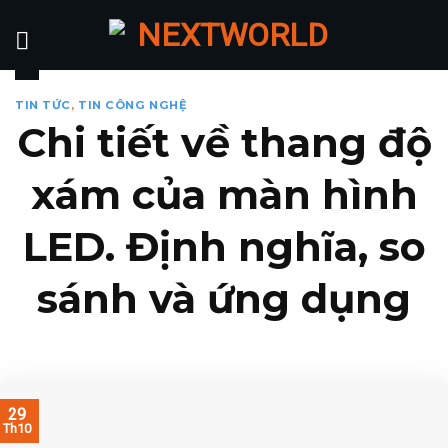
Skip
to
content
TIN TỨC
,
TIN CÔNG NGHỆ
Chi tiết về thang độ
xám của màn hình
LED. Định nghĩa, so
sánh và ứng dụng
29
Th10