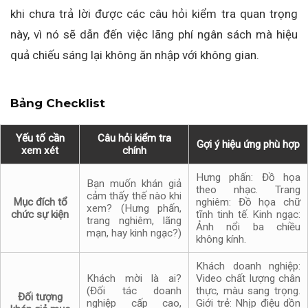
khi chưa trả lời được các câu hỏi kiểm tra quan trọng
này, vì nó sẽ dẫn đến việc lãng phí ngân sách mà hiệu
quả chiếu sáng lại không ăn nhập với không gian.
Bảng Checklist
Yếu tố cần
Câu hỏi kiểm tra
Gợi ý hiệu ứng phù hợp
xem xét
chính
Hưng phấn: Đồ họa
Bạn muốn khán giả
theo nhạc. Trang
cảm thấy thế nào khi
Mục đích tổ
nghiêm: Đồ họa chữ
xem? (Hưng phấn,
chức sự kiện
tĩnh tinh tế. Kinh ngạc:
trang nghiêm, lãng
Ảnh nổi ba chiều
mạn, hay kinh ngạc?)
không kính.
Khách doanh nghiệp:
Khách mời là ai?
Video chất lượng chân
(Đối tác doanh
thực, màu sang trọng.
Đối tượng
nghiệp cấp cao,
Giới trẻ: Nhịp điệu dồn