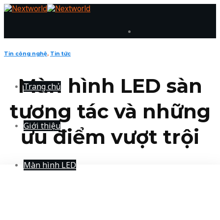
Skip
to
content
Tin công nghệ
,
Tin tức
Màn hình LED sàn
Trang chủ
tương tác và những
Giới thiệu
ưu điểm vượt trội
Màn hình LED