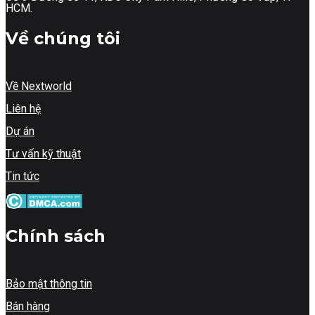
HCM.
Về chúng tôi
Về Nextworld
Liên hệ
Dự án
Tư vấn kỹ thuật
Tin tức
Chính sách
Bảo mật thông tin
Bán hàng