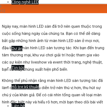
Công nghệ LED
9
h12
Ngày nay, màn hình LED sàn đã trở nên quen thuộc trong
cuộc sống hàng ngày của chúng ta. Bạn có thể dễ dàng
bắt gặp những hình ảnh từ màn hình LED sàn ở mọi nơi,
đặc biệt là màn hình LED sàn tương tác. Khi bạn đến trung
Dự án
tâm thương mại, khu vui chơi giải trí hoặc tham gia vào
các sự kiện như liveshow và event thời trang, nghệ thuật,
Tin tức
bạn sẽ thấy chúng xuất hiện phổ biến.
Không thể phủ nhận rằng màn hình LED sàn tương tác đã
Hỗ trợ kỹ thuật
làm cho các buổi biểu diễn trở nên thú vị hơn, thu hút sự
chú ý của khán giả. Để có cái nhìn tổng quan về loại màn
hình đặc biệt này và hiểu rõ hơn, mời bạn theo dõi bài viết
Liên hệ