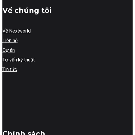
Về chúng tôi
Về Nextworld
Liên hệ
Dự án
Tư vấn kỹ thuật
Tin tức
Chính sách