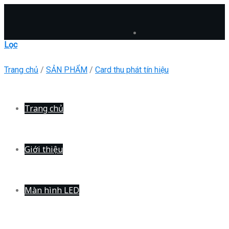
Skip
to
content
Lọc
Trang chủ
/
SẢN PHẨM
/
Card thu phát tín hiệu
Trang chủ
Giới thiệu
Màn hình LED