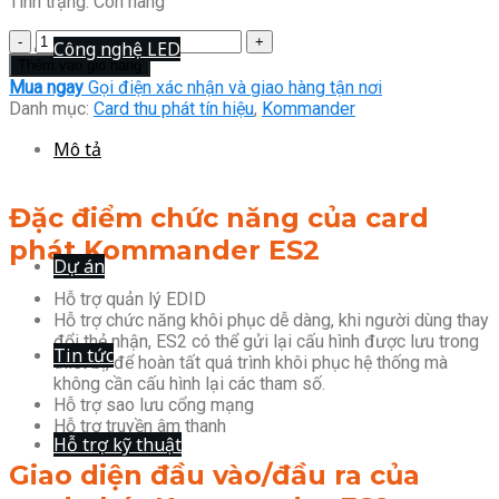
Tình trạng:
Còn hàng
CARD
Công nghệ LED
PHÁT
Thêm vào giỏ hàng
KOMMANDER
Mua ngay
Gọi điện xác nhận và giao hàng tận nơi
ES2
Danh mục:
Card thu phát tín hiệu
,
Kommander
số
lượng
Mô tả
Đặc điểm chức năng của card
phát Kommander ES2
Dự án
Hỗ trợ quản lý EDID
Hỗ trợ chức năng khôi phục dễ dàng, khi người dùng thay
đổi thẻ nhận, ES2 có thể gửi lại cấu hình được lưu trong
Tin tức
thiết bị, để hoàn tất quá trình khôi phục hệ thống mà
không cần cấu hình lại các tham số.
Hỗ trợ sao lưu cổng mạng
Hỗ trợ truyền âm thanh
Hỗ trợ kỹ thuật
Giao diện đầu vào/đầu ra của