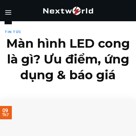
Skip
to
content
TIN TỨC
Màn hình LED cong
là gì? Ưu điểm, ứng
dụng & báo giá
09
Th7