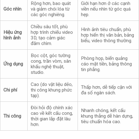
Rộng hơn, bao quát
Giới hạn hơn ở các cạnh
Góc nhìn
và giảm chói lóa từ
viền nếu nhìn từ góc quá
các góc nghiêng.
hẹp.
Chiều sâu tốt, phù
Hình ảnh tiêu chuẩn, phù
Hiệu ứng
hợp trình chiếu video
hợp hiển thị văn bản, bảng
hình ảnh
3D, tạo cảm giác
biểu, video thông thường.
đắm chìm.
Bọc cột, góc tường
Phòng họp, biển quảng
cong, trần vòm, sân
Ứng dụng
cáo mặt tiền, bảng thông
khấu nghệ thuật,
tin phẳng.
studio.
Cao (do vật liệu dẻo,
Thấp hơn, dễ tiếp cận với
Chi phí
thi công khung phức
đa số ngân sách.
tạp).
Đòi hỏi độ chính xác
Nhanh chóng, kết cấu
cao về kết cấu cong,
Thi công
khung thẳng dễ hàn dựng,
thời gian lắp đặt lâu
tiêu chuẩn hóa cao.
hơn.